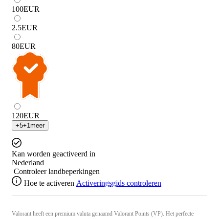
100
EUR
2.5
EUR
80
EUR
120
EUR
+
5
+
1
meer
Kan worden geactiveerd in
Nederland
Controleer landbeperkingen
Hoe te activeren
Activeringsgids controleren
Valorant heeft een premium valuta genaamd Valorant Points (VP). Het perfecte