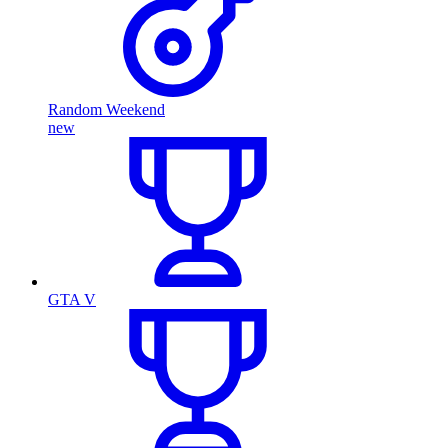
Random Weekend
new
GTA V