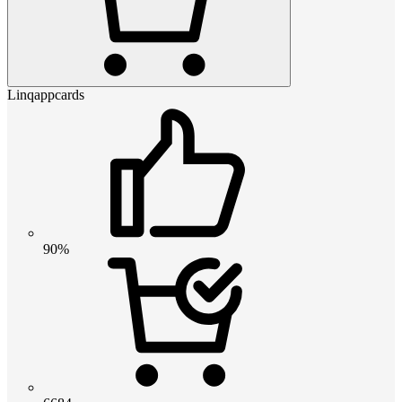
Linqappcards
90%