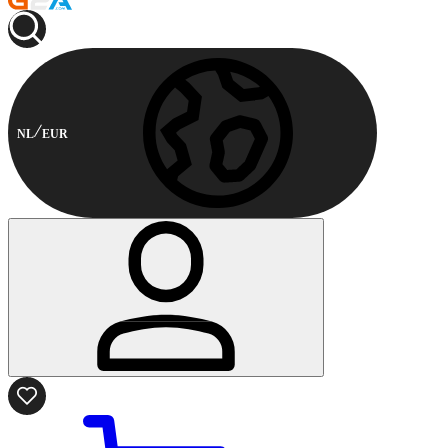
NL
EUR