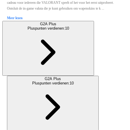
cadeau voor iedereen die VALORANT speelt of het voor het eerst uitprobeert.
Ontsluit de in-game valuta die je kunt gebruiken om wapenskins te k ...
Meer lezen
G2A Plus
Pluspunten verdienen:
10
G2A Plus
Pluspunten verdienen:
10