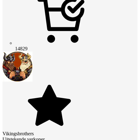
14829
Vikingsbrothers
Uitstekende verkoper