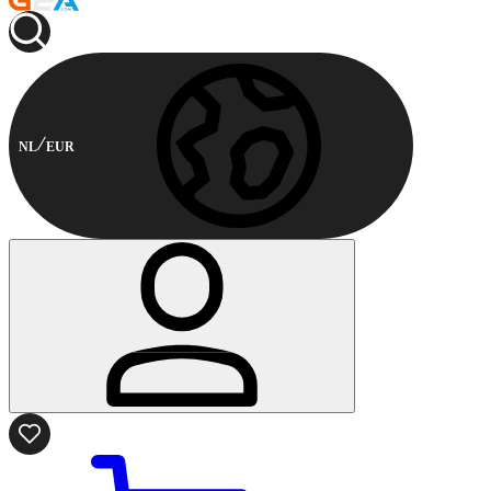
NL
EUR