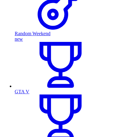
Random Weekend
new
GTA V