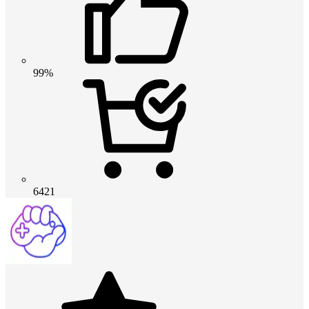
99%
6421