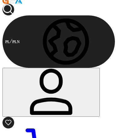
PL
PLN