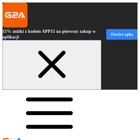
15% zniżki z kodem APP15 na pierwszy zakup w
Otwórz apkę
aplikacji