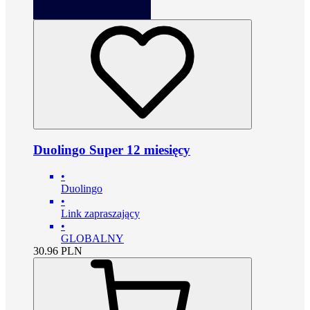
Duolingo Super 12 miesięcy
•
Duolingo
•
Link zapraszający
•
GLOBALNY
30.96
PLN