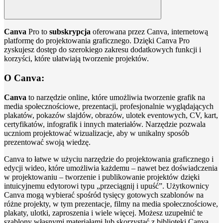
Canva
Pro to
subskrypcja
oferowana przez Canva, internetową
platformę do projektowania graficznego. Dzięki Canva Pro
zyskujesz dostęp do szerokiego zakresu dodatkowych funkcji i
korzyści, które ułatwiają tworzenie projektów.
O Canva:
Canva
to narzędzie online, które umożliwia tworzenie grafik na
media społecznościowe, prezentacji, profesjonalnie wyglądających
plakatów, pokazów slajdów, obrazów, ulotek eventowych, CV, kart,
certyfikatów, infografik i innych materiałów. Narzędzie pozwala
uczniom projektować wizualizacje, aby w unikalny sposób
prezentować swoją wiedzę.
Canva to łatwe w użyciu narzędzie do projektowania graficznego i
edycji wideo, które umożliwia każdemu – nawet bez doświadczenia
w projektowaniu – tworzenie i publikowanie projektów dzięki
intuicyjnemu edytorowi typu „przeciągnij i upuść”. Użytkownicy
Canva mogą wybierać spośród tysięcy gotowych szablonów na
różne projekty, w tym prezentacje, filmy na media społecznościowe,
plakaty, ulotki, zaproszenia i wiele więcej. Możesz uzupełnić te
szablony własnymi materiałami lub skorzystać z biblioteki Canva,