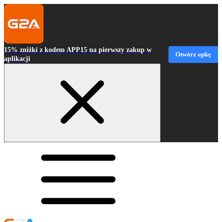
15% zniżki z kodem APP15 na pierwszy zakup w
Otwórz apkę
aplikacji