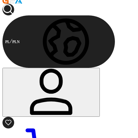
PL
PLN