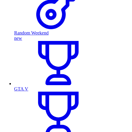
Random Weekend
new
GTA V