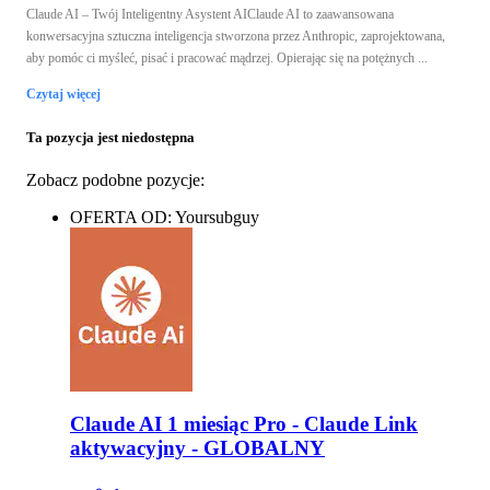
Claude AI – Twój Inteligentny Asystent AIClaude AI to zaawansowana
konwersacyjna sztuczna inteligencja stworzona przez Anthropic, zaprojektowana,
aby pomóc ci myśleć, pisać i pracować mądrzej. Opierając się na potężnych ...
Czytaj więcej
Ta pozycja jest niedostępna
Zobacz podobne pozycje:
OFERTA OD: Yoursubguy
Claude AI 1 miesiąc Pro - Claude Link
aktywacyjny - GLOBALNY