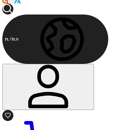
PL
PLN