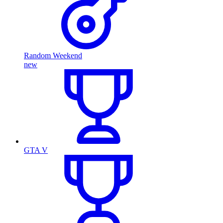
Random Weekend
new
GTA V