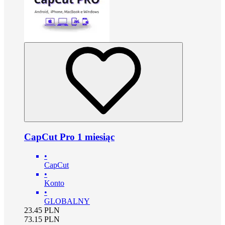
CapCut Pro 1 miesiąc
•
CapCut
•
Konto
•
GLOBALNY
23.45
PLN
73.15
PLN