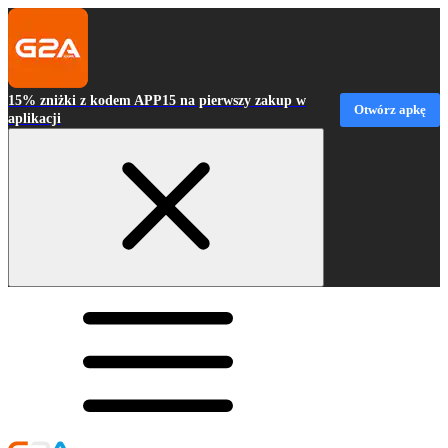
15% zniżki z kodem APP15 na pierwszy zakup w
Otwórz apkę
aplikacji