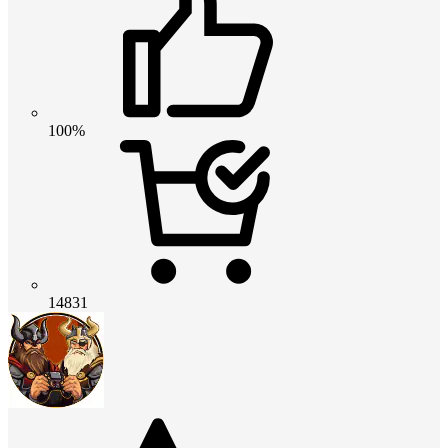
100%
14831