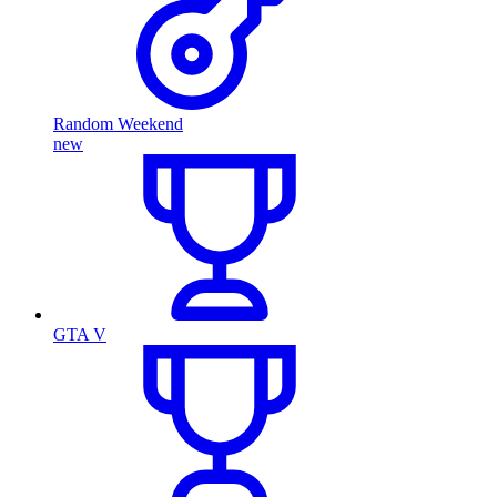
Random Weekend
new
GTA V