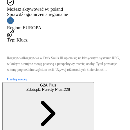
Możesz aktywować w:
poland
Sprawdź ograniczenia regionalne
Region
:
EUROPA
Typ
:
Klucz
RozgrywkaRozgrywka w Dark Souls III opiera się na klasycznym systemie RPG,
w którym sterujesz swoją postacią z perspektywy trzeciej osoby. Tytuł pozostaje
wierny poprzednim częściom serii. Używaj różnorodnych śmiercionoś ...
Czytaj więcej
G2A Plus
Zdobądź Punkty Plus:
228