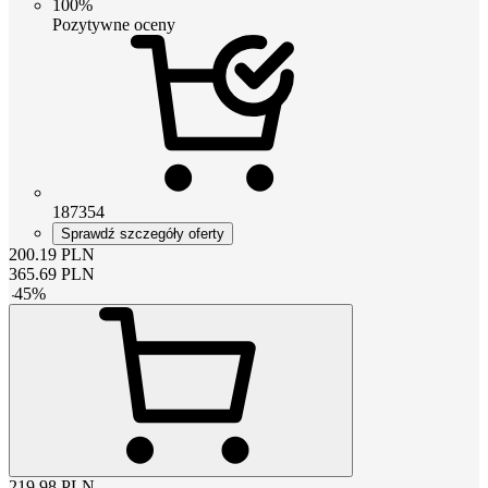
100%
Pozytywne oceny
187354
Sprawdź szczegóły oferty
200.19
PLN
365.69
PLN
-
45
%
219.98
PLN