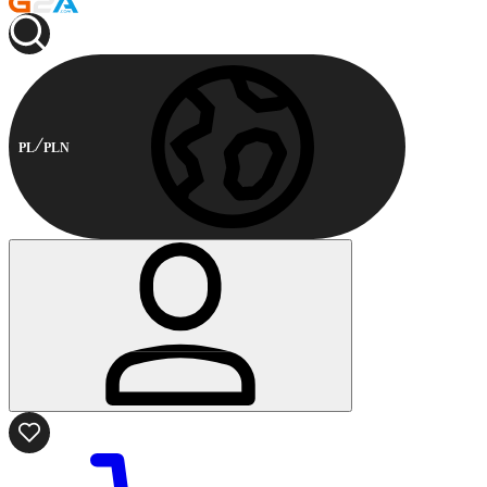
PL
PLN