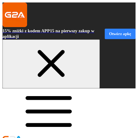
15% zniżki z kodem APP15 na pierwszy zakup w
Otwórz apkę
aplikacji