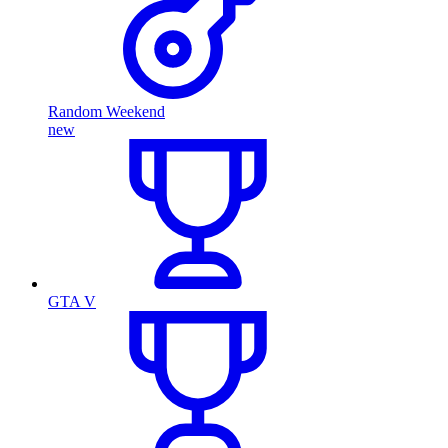
Random Weekend
new
GTA V