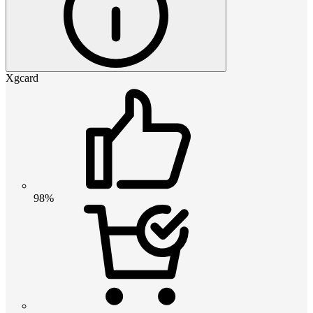
Xgcard
98%