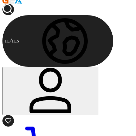
PL
PLN