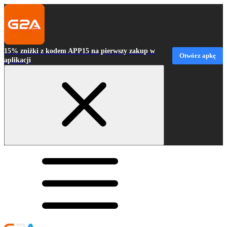
15% zniżki z kodem APP15 na pierwszy zakup w
Otwórz apkę
aplikacji