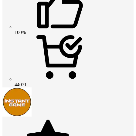
100%
44071