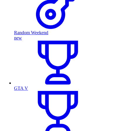
Random Weekend
new
GTA V