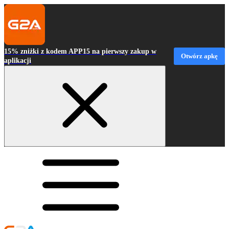
15% zniżki z kodem APP15 na pierwszy zakup w
Otwórz apkę
aplikacji