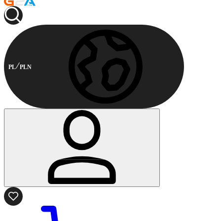
PL
PLN