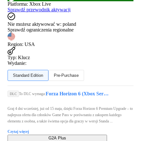
Platforma
:
Xbox Live
Sprawdź przewodnik aktywacji
Nie możesz aktywować w:
poland
Sprawdź ograniczenia regionalne
Region
:
USA
Typ
:
Klucz
Wydanie:
Standard Edition
Pre-Purchase
Forza Horizon 6 (Xbox Series X/S, PC) - Xbox Live Key - GLOBAL
To DLC wymaga:
DLC
Graj 4 dni wcześniej, już od 15 maja, dzięki Forza Horizon 6 Premium Upgrade – to
najlepsza oferta dla członków Game Pass w porównaniu z zakupem każdego
elementu z osobna, a także świetna opcja dla graczy w wersji Standa ...
Czytaj więcej
G2A Plus