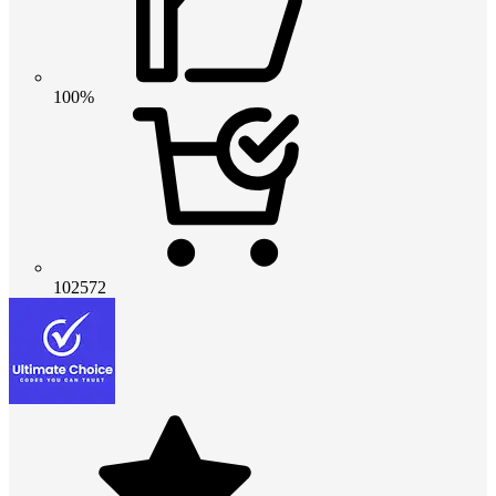
100%
102572