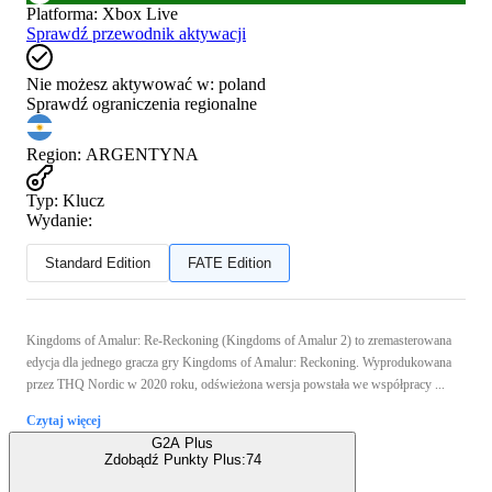
Platforma
:
Xbox Live
Sprawdź przewodnik aktywacji
Nie możesz aktywować w:
poland
Sprawdź ograniczenia regionalne
Region
:
ARGENTYNA
Typ
:
Klucz
Wydanie:
Standard Edition
FATE Edition
Kingdoms of Amalur: Re-Reckoning (Kingdoms of Amalur 2) to zremasterowana
edycja dla jednego gracza gry Kingdoms of Amalur: Reckoning. Wyprodukowana
przez THQ Nordic w 2020 roku, odświeżona wersja powstała we współpracy ...
Czytaj więcej
G2A Plus
Zdobądź Punkty Plus:
74