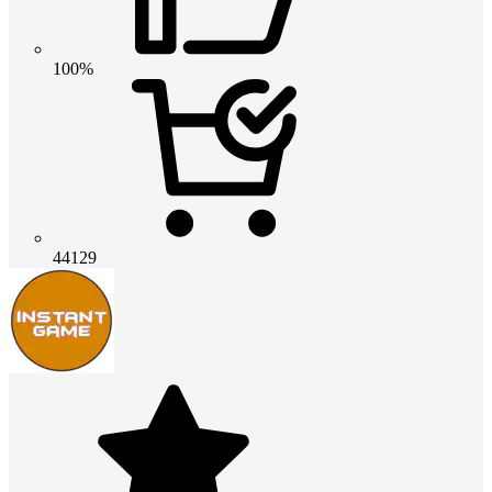
100%
44129