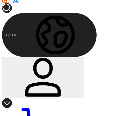
PL
PLN