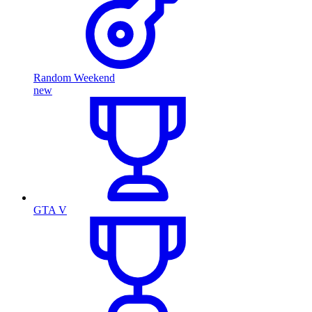
Random Weekend
new
GTA V