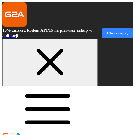
15% zniżki z kodem APP15 na pierwszy zakup w
Otwórz apkę
aplikacji