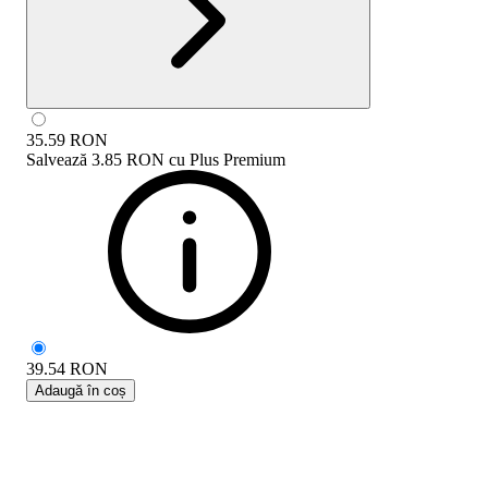
35.59
RON
Salvează
3.85 RON
cu
Plus Premium
39.54
RON
Adaugă în coș