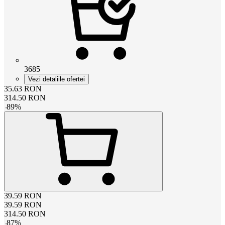
3685
Vezi detaliile ofertei
35.63
RON
314.50
RON
-
89
%
39.59
RON
39.59
RON
314.50
RON
-
87
%