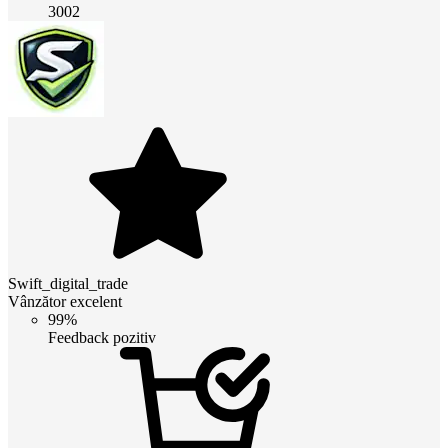
3002
Swift_digital_trade
Vânzător excelent
99%
Feedback pozitiv