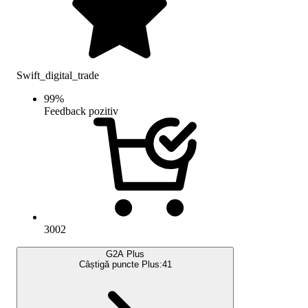
Swift_digital_trade
99
%
Feedback pozitiv
3002
G2A Plus
Câștigă puncte Plus:
41