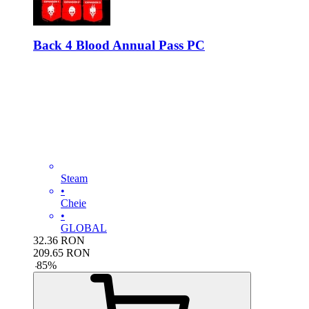
Back 4 Blood Annual Pass PC
Steam
•
Cheie
•
GLOBAL
32.36
RON
209.65
RON
-
85
%