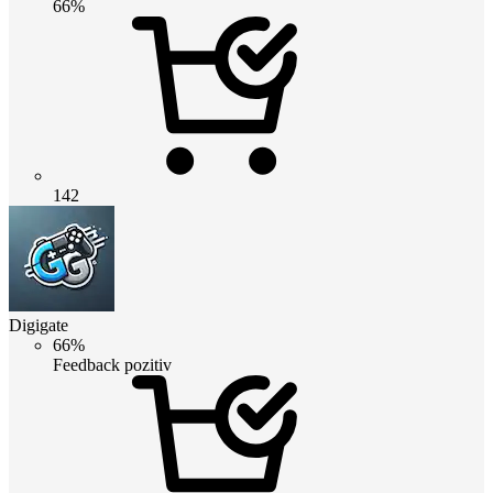
66%
142
Digigate
66%
Feedback pozitiv