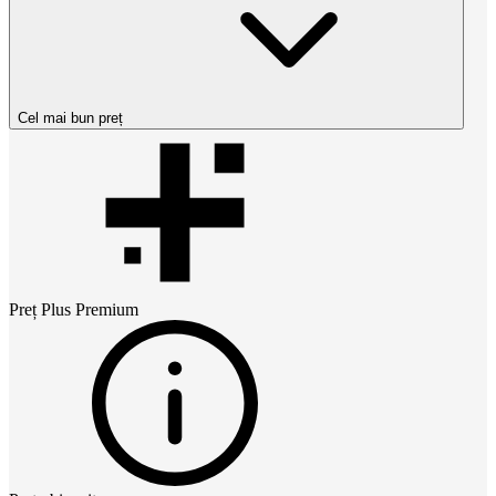
Cel mai bun preț
Preț
Plus Premium