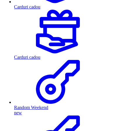
Carduri cadou
Carduri cadou
Random Weekend
new