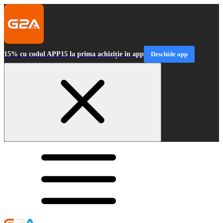
15% cu codul APP15 la prima achiziție în app
Deschide app