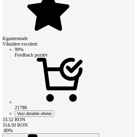
Kgamestrade
Vânzător excelent
99%
Feedback pozitiv
21788
Vezi detaliile ofertei
33.52
RON
314.50
RON
-
89
%