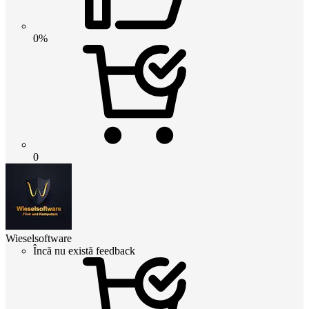
0%
0
Wieselsoftware
Încă nu există feedback