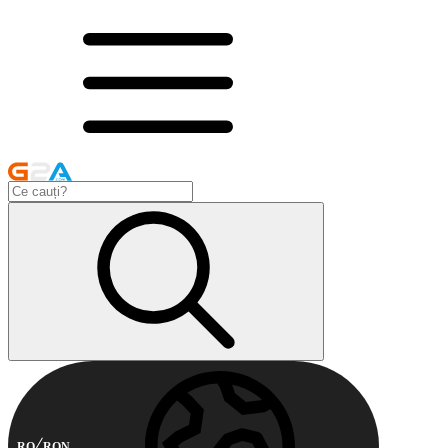
RO
RON