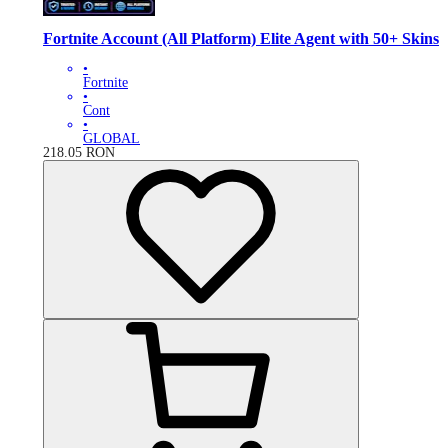
Fortnite Account (All Platform) Elite Agent with 50+ Skins
•
Fortnite
•
Cont
•
GLOBAL
218.05
RON