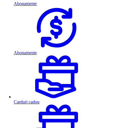
Abonamente
Abonamente
Carduri cadou