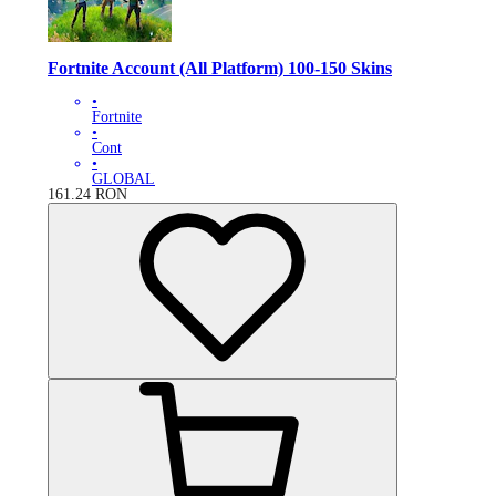
Fortnite Account (All Platform) 100-150 Skins
•
Fortnite
•
Cont
•
GLOBAL
161.24
RON