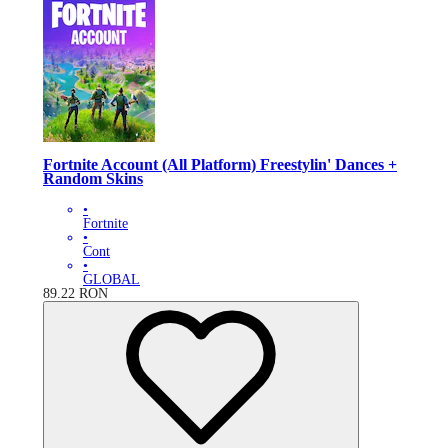
Fortnite Account (All Platform) Freestylin' Dances +
Random Skins
•
Fortnite
•
Cont
•
GLOBAL
89.22
RON