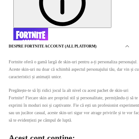
DESPRE FORTNITE ACCOUNT (ALL PLATFORM)
Fortnite oferă o gamă largă de skin-uri pentru a-ți personaliza personajul.
Aceste skin-uri nu doar că schimbă aspectul personajului tău, dar vin și cu
caracteristici și animații unice.
Fortnite Account (All Platform) Orange Justice Dances +
Random Skins
Pregătește-te să îți ridici jocul la alt nivel cu acest pachet de skin-uri
•
Fortnite! Fiecare skin are propriul stil și personalitate, permițându-ți să te
Fortnite
•
exprimi în moduri noi și captivante. Fie că ești un profesionist experiment
Cont
sau un jucător casual, aceste skin-uri sigur vor atrage privirile și te vor fa
•
GLOBAL
să te evidențiezi pe câmpul de luptă.
94.46
RON
Acest cont conține: