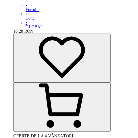
•
Fortnite
•
Cont
•
GLOBAL
16.28
RON
OFERTE DE LA 4 VÂNZĂTORI