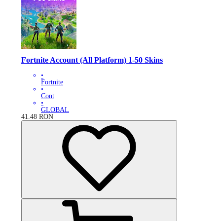
Fortnite Account (All Platform) 1-50 Skins
•
Fortnite
•
Cont
•
GLOBAL
41.48
RON