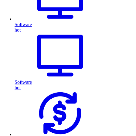
Software
hot
Software
hot