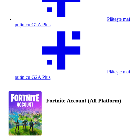
Plătește mai
puțin cu G2A Plus
Plătește mai
puțin cu G2A Plus
Fortnite Account (All Platform)