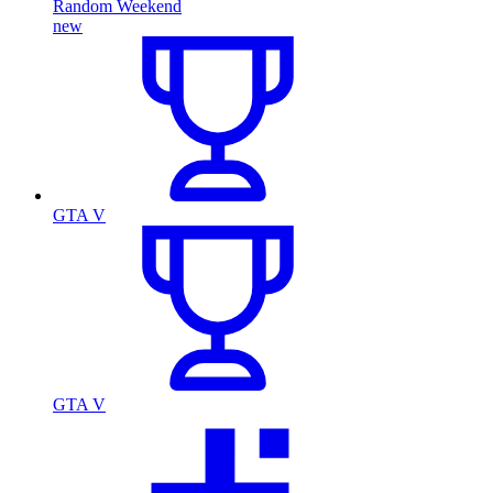
Random Weekend
new
GTA V
GTA V