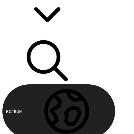
RO
RON