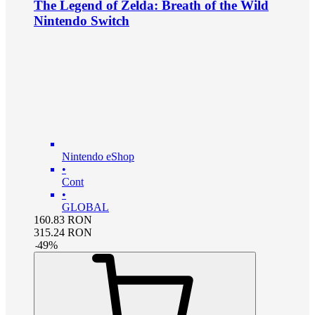
The Legend of Zelda: Breath of the Wild
Nintendo Switch
Nintendo eShop
•
Cont
•
GLOBAL
160.83
RON
315.24
RON
-
49
%