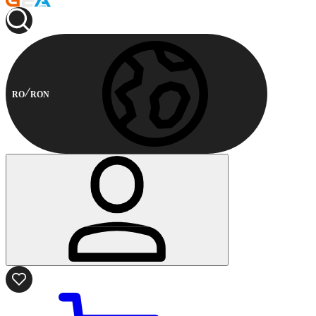
RO
RON