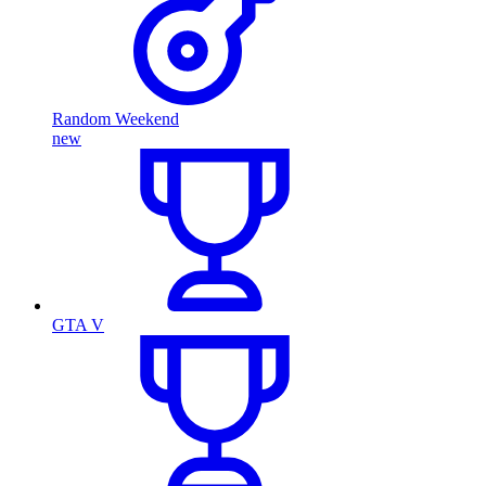
Random Weekend
new
GTA V