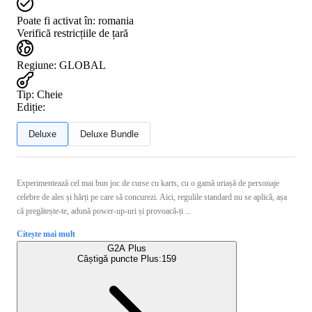
Poate fi activat în:
romania
Verifică restricțiile de țară
Regiune
:
GLOBAL
Tip
:
Cheie
Ediție:
Deluxe
Deluxe Bundle
Experimentează cel mai bun joc de curse cu karts, cu o gamă uriașă de personaje
celebre de ales și hărți pe care să concurezi. Aici, regulile standard nu se aplică, așa
că pregătește-te, adună power-up-uri și provoacă-ți ...
Citește mai mult
G2A Plus
Câștigă puncte Plus:
159