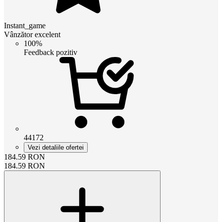
Instant_game
Vânzător excelent
100%
Feedback pozitiv
44172
Vezi detaliile ofertei
184.59
RON
184.59
RON