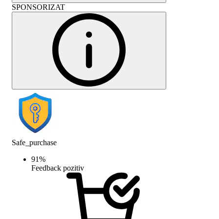
SPONSORIZAT
Safe_purchase
91
%
Feedback pozitiv