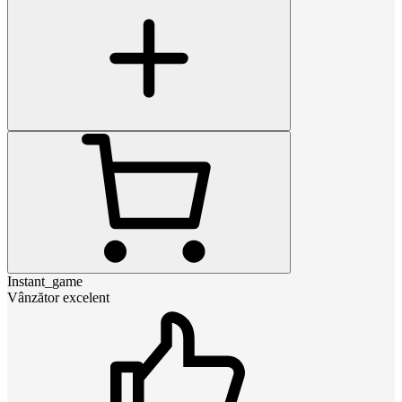
Instant_game
Vânzător excelent