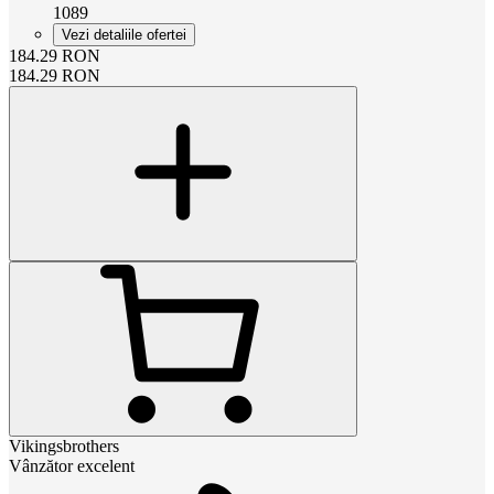
1089
Vezi detaliile ofertei
184.29
RON
184.29
RON
Vikingsbrothers
Vânzător excelent