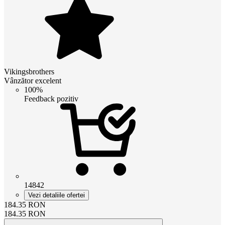
Vikingsbrothers
Vânzător excelent
100%
Feedback pozitiv
14842
Vezi detaliile ofertei
184.35
RON
184.35
RON