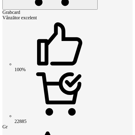
Grabcard
Vânzător excelent
100%
22885
Gr