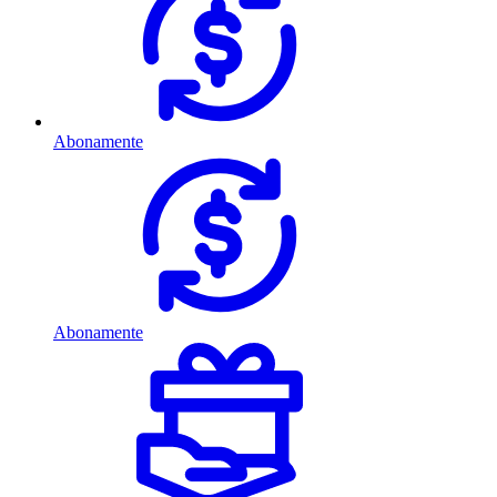
Abonamente
Abonamente