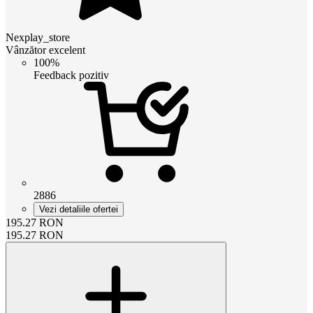
Nexplay_store
Vânzător excelent
100%
Feedback pozitiv
2886
Vezi detaliile ofertei
195.27
RON
195.27
RON