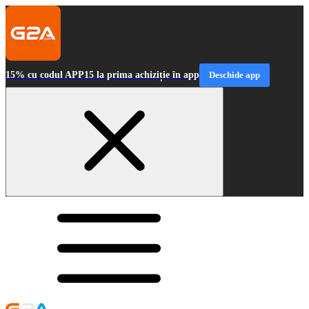
15% cu codul APP15 la prima achiziție în app
Deschide app