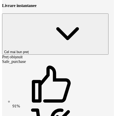
Livrare instantanee
Cel mai bun preț
Preț obișnuit
Safe_purchase
91%