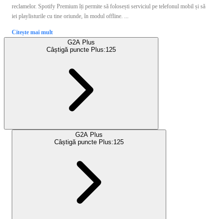
reclamelor. Spotify Premium îți permite să folosești serviciul pe telefonul mobil și să
iei playlisturile cu tine oriunde, în modul offline. ...
Citește mai mult
G2A Plus
Câștigă puncte Plus:
125
G2A Plus
Câștigă puncte Plus:
125