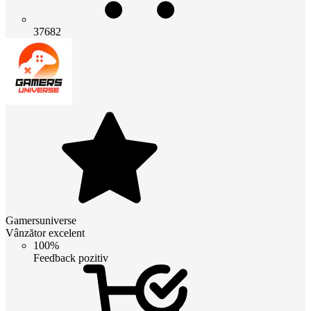
37682
Gamersuniverse
Vânzător excelent
100%
Feedback pozitiv