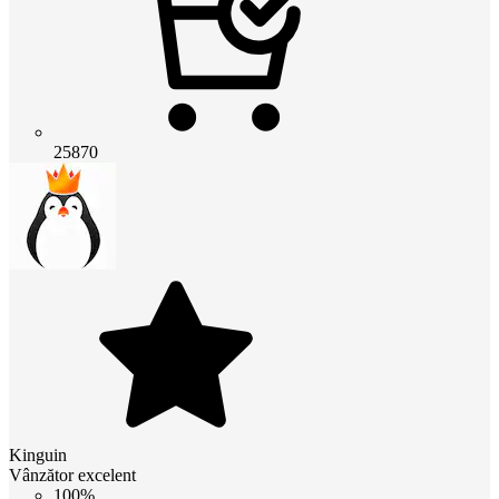
25870
Kinguin
Vânzător excelent
100%