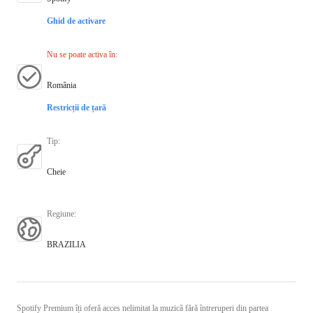
Ghid de activare
Nu se poate activa în
:
România
Restricții de țară
Tip
:
Cheie
Regiune
:
BRAZILIA
Spotify Premium îți oferă acces nelimitat la muzică fără întreruperi din partea