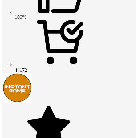
100%
44172