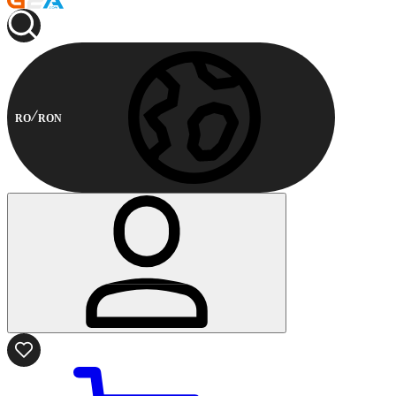
RO
RON