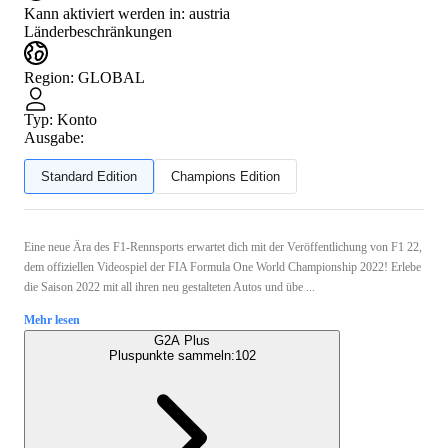
Kann aktiviert werden in:
austria
Länderbeschränkungen
Region
:
GLOBAL
Typ
:
Konto
Ausgabe:
Standard Edition
Champions Edition
Eine neue Ära des F1-Rennsports erwartet dich mit der Veröffentlichung von F1 22,
dem offiziellen Videospiel der FIA Formula One World Championship 2022! Erlebe
die Saison 2022 mit all ihren neu gestalteten Autos und übe ...
Mehr lesen
G2A Plus
Pluspunkte sammeln:
102