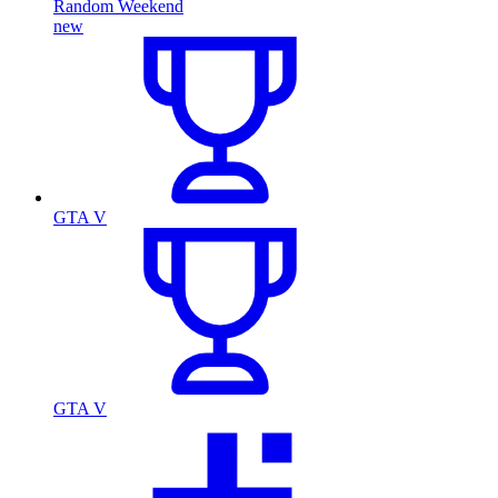
Random Weekend
new
GTA V
GTA V