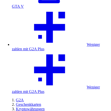
GTA V
Weniger
zahlen mit G2A Plus
Weniger
zahlen mit G2A Plus
G2A
Geschenkkarten
Kryptowährungen