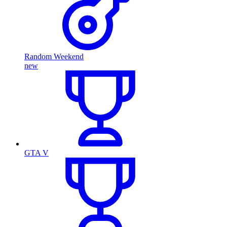
Random Weekend
new
GTA V