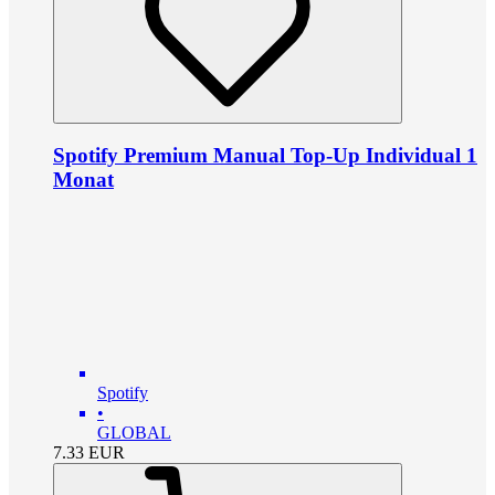
Spotify Premium Manual Top-Up Individual 1
Monat
Spotify
•
GLOBAL
7.33
EUR