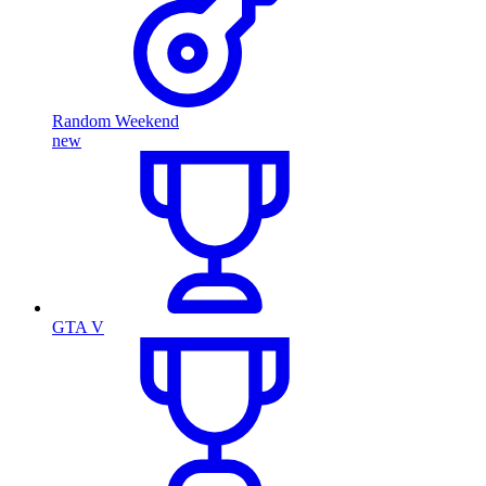
Random Weekend
new
GTA V