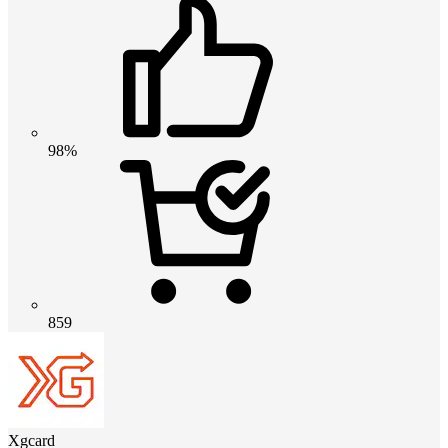
98%
859
Xgcard