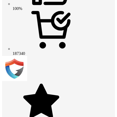
100%
187340