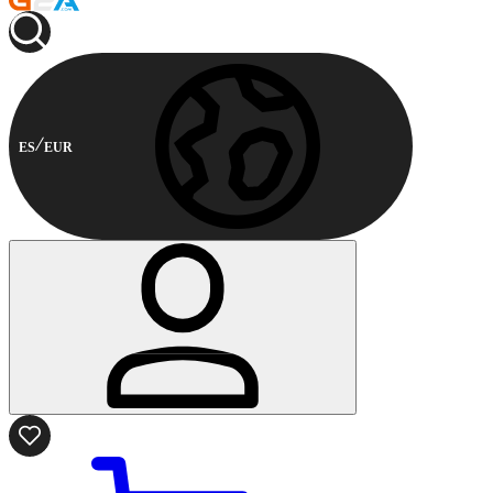
ES
EUR