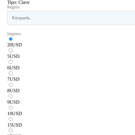
Tipo
:
Clave
Región:
Importe:
20
USD
5
USD
6
USD
7
USD
8
USD
9
USD
10
USD
15
USD