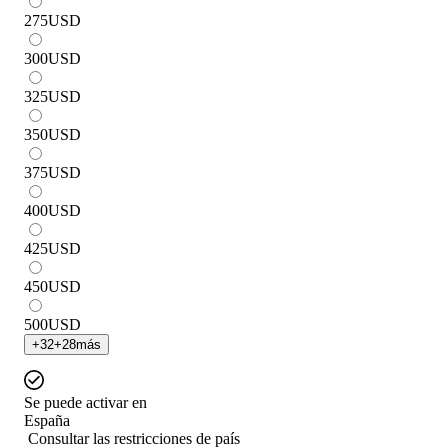
275
USD
300
USD
325
USD
350
USD
375
USD
400
USD
425
USD
450
USD
500
USD
+
32
+
28
más
Se puede activar en
España
Consultar las restricciones de país