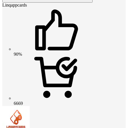
Linqappcards
90%
6669