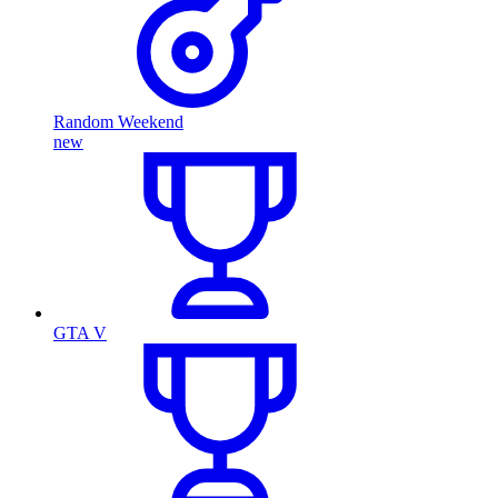
Random Weekend
new
GTA V