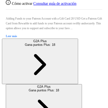
Cómo activar
Consultar guía de activación
Adding Funds to your Patreon Account with a Gift Card 20 USD Get a Patreon Gift
Card from Rewarble to add funds to your Patreon account swiftly andsecurely. This
option allows you to support and subscribe to your favo ...
Leer más
G2A Plus
Gana puntos Plus:
18
G2A Plus
Gana puntos Plus:
18