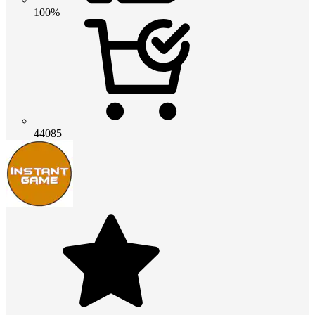
100%
44085