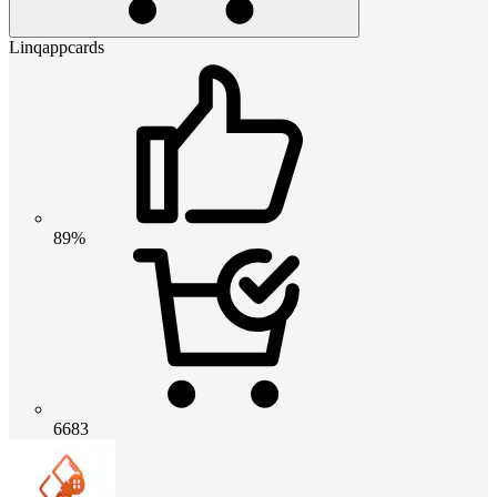
Linqappcards
89%
6683