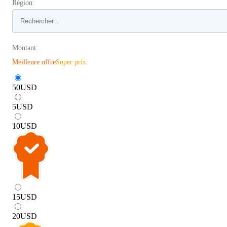
Région:
Montant:
Meilleure offre
Super prix
50
USD
5
USD
10
USD
15
USD
20
USD