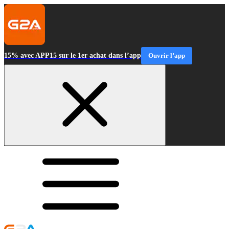
15% avec APP15 sur le 1er achat dans l’app
Ouvrir l’app