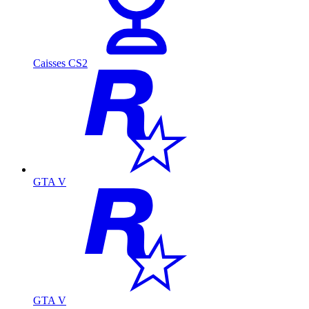
Caisses CS2
GTA V
GTA V