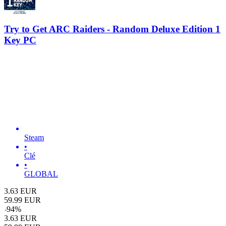
Try to Get ARC Raiders - Random Deluxe Edition 1
Key PC
Steam
•
Clé
•
GLOBAL
3.63
EUR
59.99
EUR
-
94
%
3.63
EUR