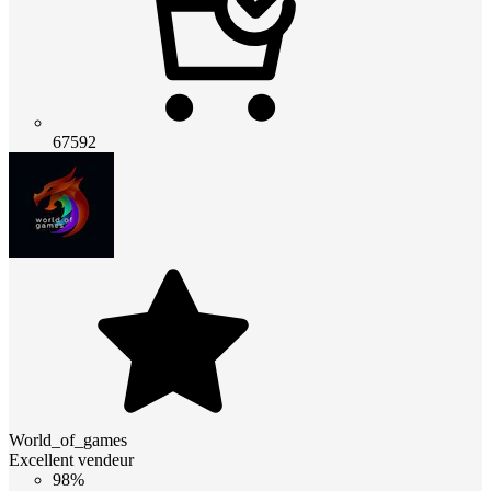
67592
World_of_games
Excellent vendeur
98%