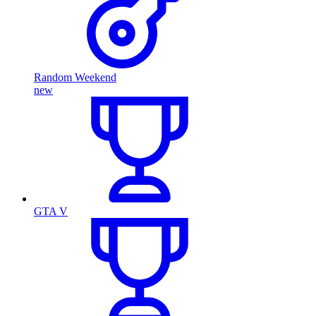
Random Weekend
new
GTA V