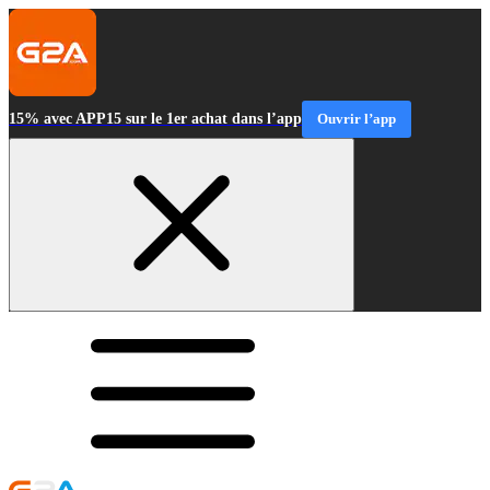
15% avec APP15 sur le 1er achat dans l’app
Ouvrir l’app