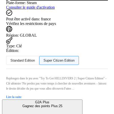
Plate-forme
:
Steam
Consulter le guide d'activation
Peut être activé dans:
france
Vérifiez les restrictions de pays
Région
:
GLOBAL
Type
:
Clé
Édition:
Standard Edition
Super Citizen Edition
Replongez dans le jeu avec "Try To Get HELLDIVERS 2 | Super Citizen Edition" -
Clé aléatoire !Ne perdez pas votre temps à chercher de nouvelles aventures – laissez
le destin décider du jeu que vous allez découvrir.Faites ...
Lire la suite
G2A Plus
Gagnez des points Plus:
25