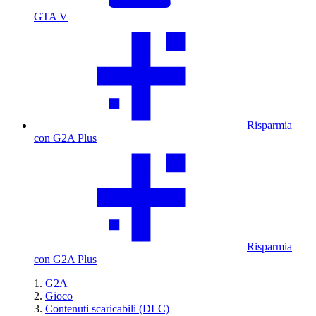
GTA V
Risparmia
con G2A Plus
Risparmia
con G2A Plus
G2A
Gioco
Contenuti scaricabili (DLC)