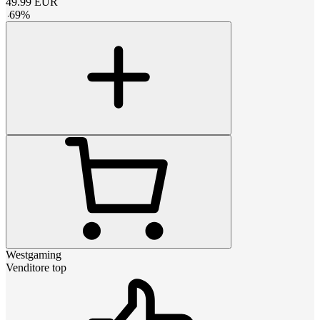
49.99
EUR
-
69
%
Westgaming
Venditore top