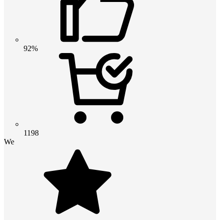
92%
1198
We