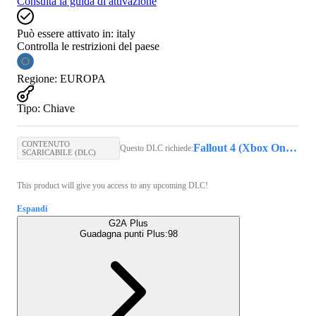
Consulta la guida di attivazione
Può essere attivato in:
italy
Controlla le restrizioni del paese
Regione
:
EUROPA
Tipo
:
Chiave
CONTENUTO
Fallout 4 (Xbox One) - Xbox Live Key - EUROPE
Questo DLC richiede:
SCARICABILE (DLC)
This product will give you access to any upcoming DLC!
Espandi
G2A Plus
Guadagna punti Plus:
98