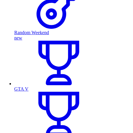
Random Weekend
new
GTA V