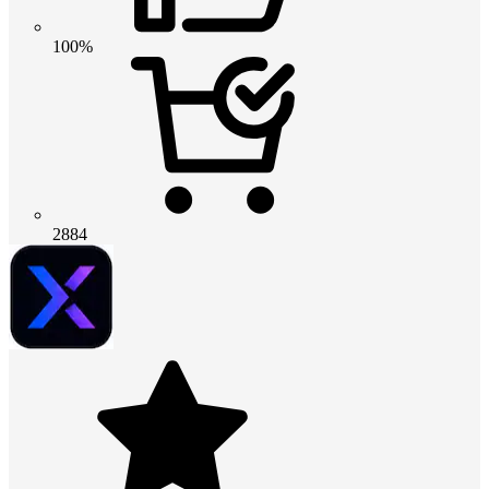
100%
2884