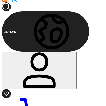
NL
EUR