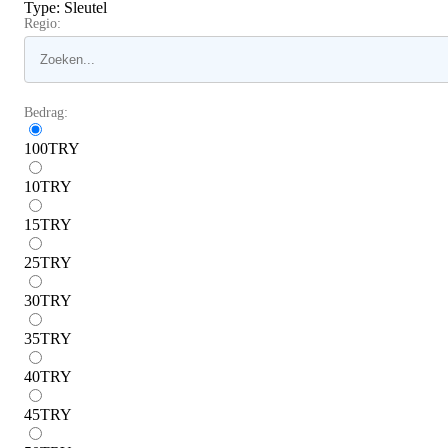
Type
:
Sleutel
Regio:
Bedrag:
100
TRY
10
TRY
15
TRY
25
TRY
30
TRY
35
TRY
40
TRY
45
TRY