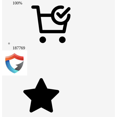
100%
187769