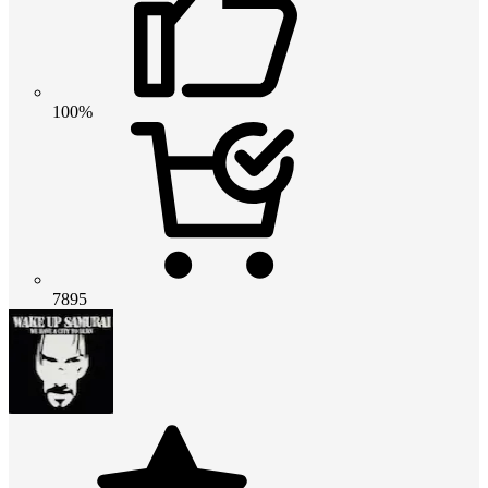
100%
7895