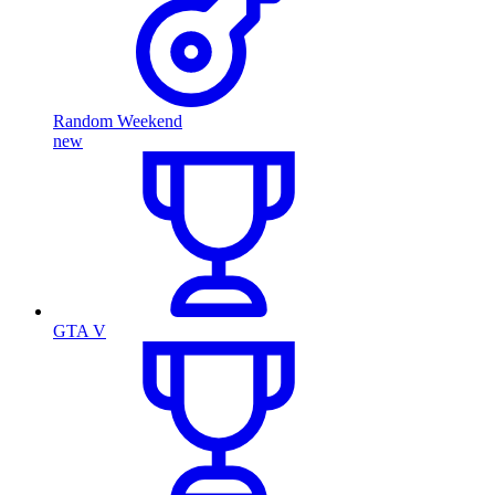
Random Weekend
new
GTA V