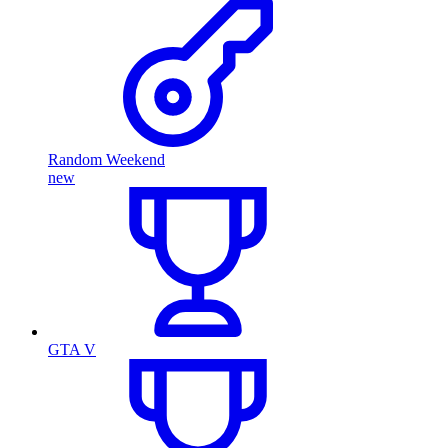
Random Weekend
new
GTA V