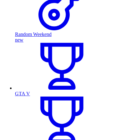
Random Weekend
new
GTA V