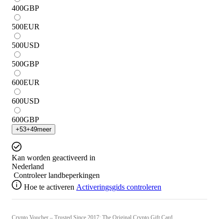
400
GBP
500
EUR
500
USD
500
GBP
600
EUR
600
USD
600
GBP
+
53
+
49
meer
Kan worden geactiveerd in
Nederland
Controleer landbeperkingen
Hoe te activeren
Activeringsgids controleren
Crypto Voucher – Trusted Since 2017: The Original Crypto Gift Card