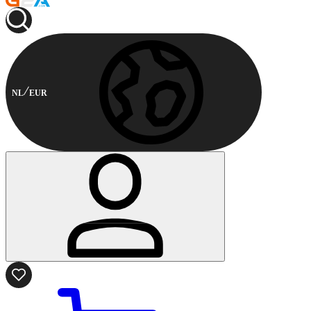
NL
EUR