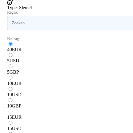
Type
:
Sleutel
Regio:
Bedrag:
40
EUR
5
USD
5
GBP
10
EUR
10
USD
10
GBP
15
EUR
15
USD