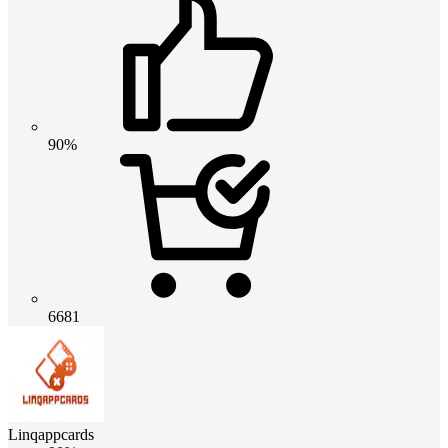
90%
6681
Linqappcards