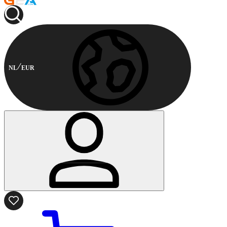
NL
EUR