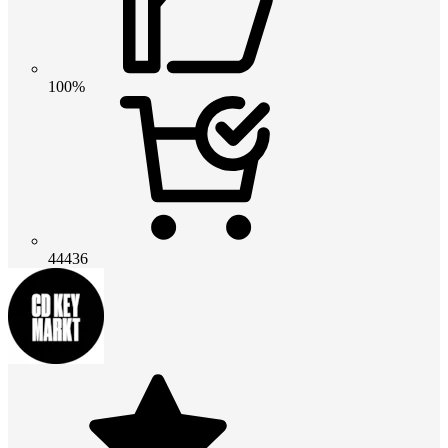
100%
44436