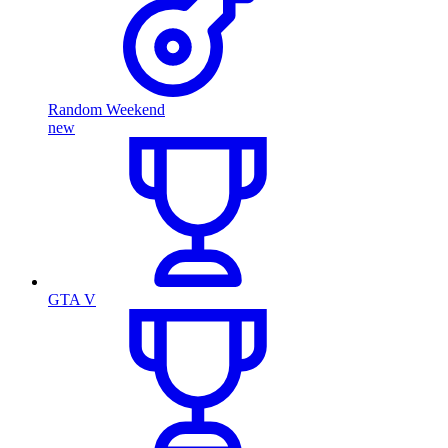
Random Weekend
new
GTA V