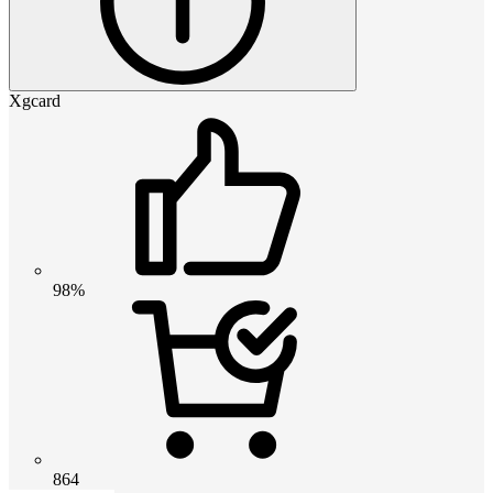
Xgcard
98%
864