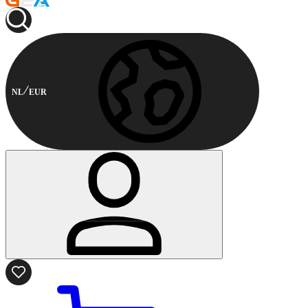
NL
EUR