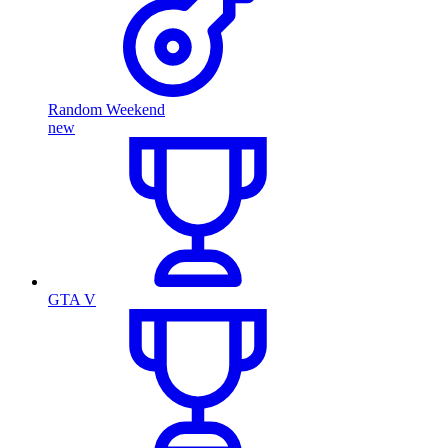
Random Weekend
new
GTA V