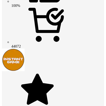
100%
44072