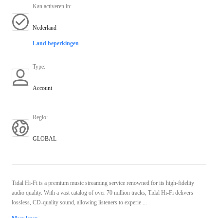
Kan activeren in
:
Nederland
Land beperkingen
Type
:
Account
Regio
:
GLOBAL
Tidal Hi-Fi is a premium music streaming service renowned for its high-fidelity
audio quality. With a vast catalog of over 70 million tracks, Tidal Hi-Fi delivers
lossless, CD-quality sound, allowing listeners to experie ...