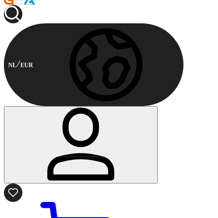
NL
EUR