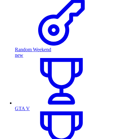
Random Weekend
new
GTA V