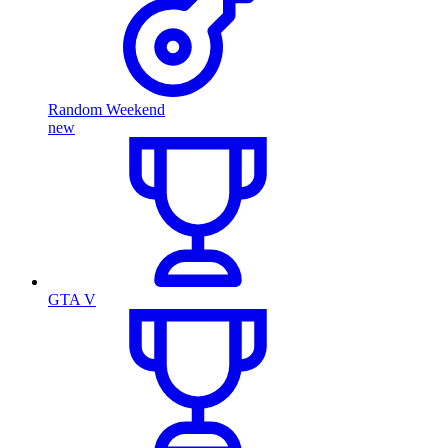
Random Weekend
new
GTA V