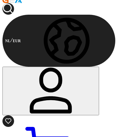
NL
EUR