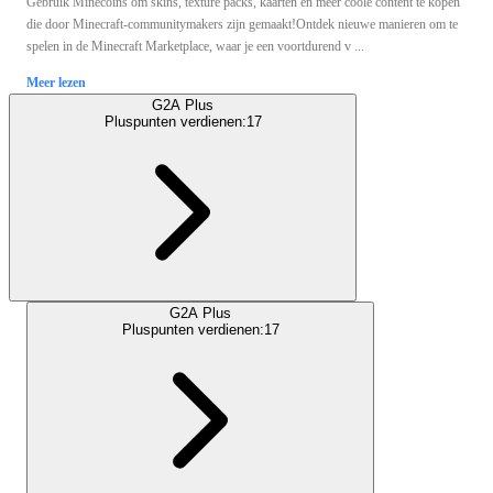
Gebruik Minecoins om skins, texture packs, kaarten en meer coole content te kopen
die door Minecraft-communitymakers zijn gemaakt!Ontdek nieuwe manieren om te
spelen in de Minecraft Marketplace, waar je een voortdurend v ...
Meer lezen
G2A Plus
Pluspunten verdienen:
17
G2A Plus
Pluspunten verdienen:
17