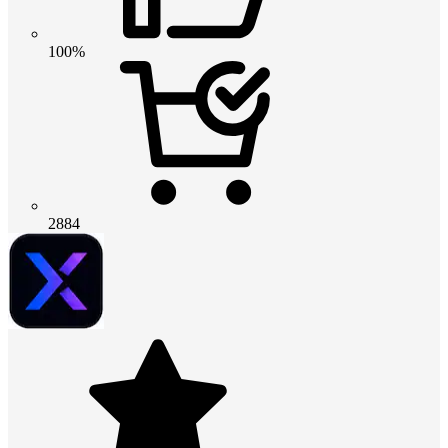
100%
2884