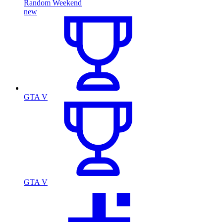
Random Weekend
new
GTA V
GTA V