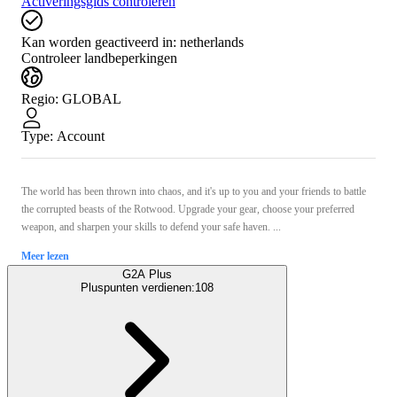
Activeringsgids controleren
Kan worden geactiveerd in:
netherlands
Controleer landbeperkingen
Regio
:
GLOBAL
Type
:
Account
The world has been thrown into chaos, and it's up to you and your friends to battle
the corrupted beasts of the Rotwood. Upgrade your gear, choose your preferred
weapon, and sharpen your skills to defend your safe haven. ...
Meer lezen
G2A Plus
Pluspunten verdienen:
108