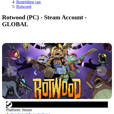
Bestrijding van
Rotwood
Rotwood (PC) - Steam Account -
GLOBAL
1
/
9
Platform
:
Steam