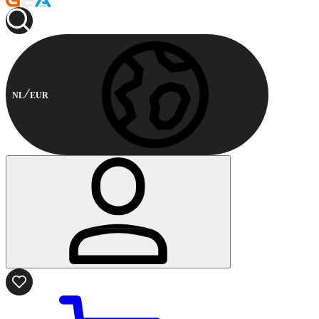
NL
EUR