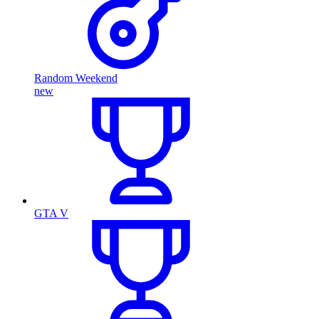
Random Weekend
new
GTA V