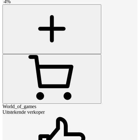
-
4
%
World_of_games
Uitstekende verkoper