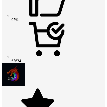
97%
67634