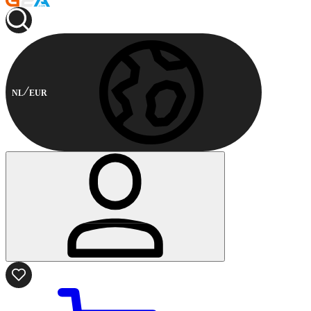
NL
EUR