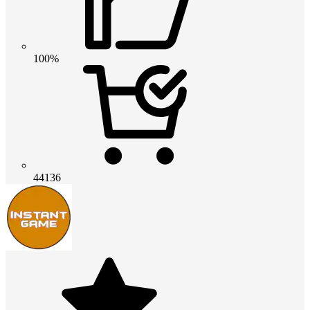
100%
44136