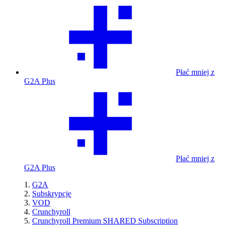
Płać mniej z
G2A Plus
Płać mniej z
G2A Plus
G2A
Subskrypcje
VOD
Crunchyroll
Crunchyroll Premium SHARED Subscription