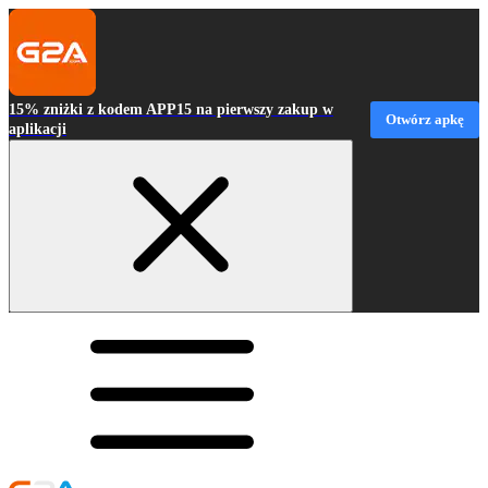
15% zniżki z kodem APP15 na pierwszy zakup w
Otwórz apkę
aplikacji