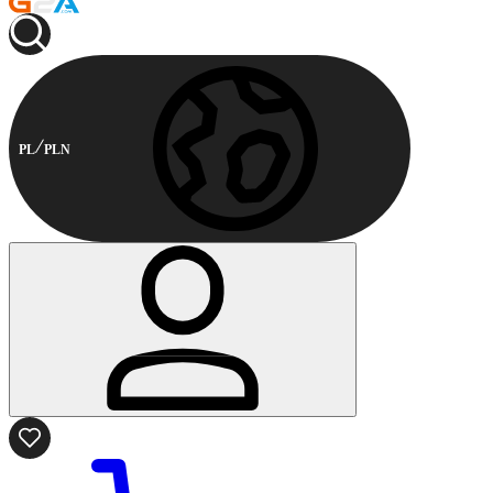
PL
PLN