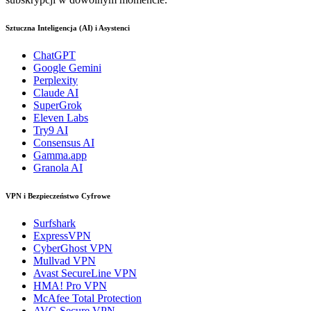
Sztuczna Inteligencja (AI) i Asystenci
ChatGPT
Google Gemini
Perplexity
Claude AI
SuperGrok
Eleven Labs
Try9 AI
Consensus AI
Gamma.app
Granola AI
VPN i Bezpieczeństwo Cyfrowe
Surfshark
ExpressVPN
CyberGhost VPN
Mullvad VPN
Avast SecureLine VPN
HMA! Pro VPN
McAfee Total Protection
AVG Secure VPN