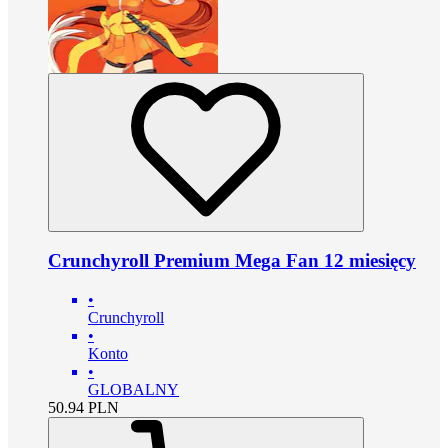
Crunchyroll Premium Mega Fan 12 miesięcy
•
Crunchyroll
•
Konto
•
GLOBALNY
50.94
PLN