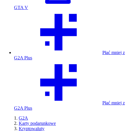
GTA V
Płać mniej z
G2A Plus
Płać mniej z
G2A Plus
G2A
Karty podarunkowe
Kryptowaluty