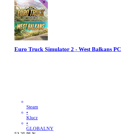
Euro Truck Simulator 2 - West Balkans PC
Steam
•
Klucz
•
GLOBALNY
53.25
PLN