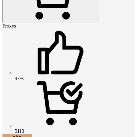
Froxys
97%
5113