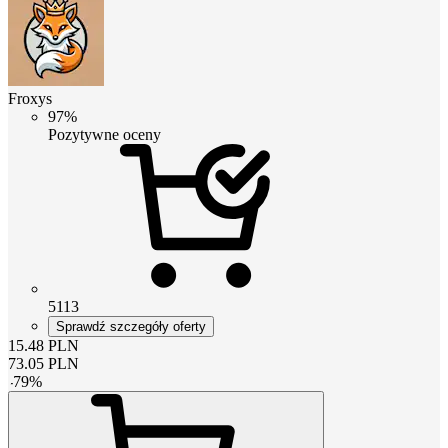
Froxys
97%
Pozytywne oceny
5113
Sprawdź szczegóły oferty
15.48
PLN
73.05
PLN
-
79
%