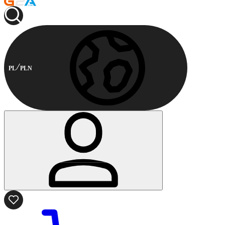
PL
PLN