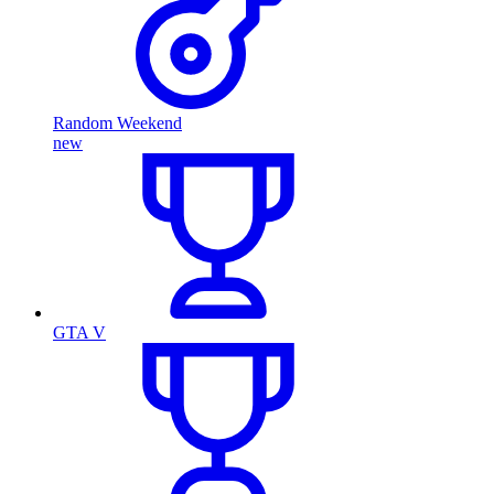
Random Weekend
new
GTA V