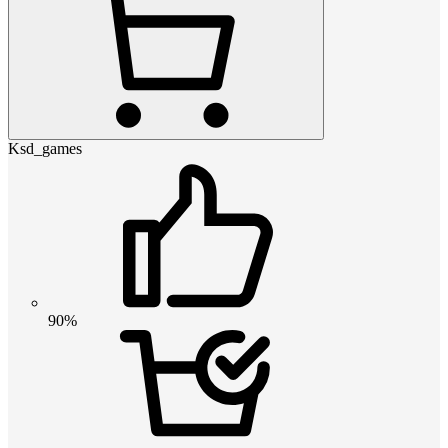
Ksd_games
90%