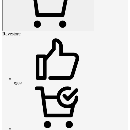
Ravestore
98%