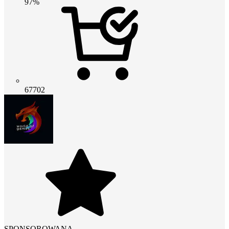
97%
67702
SPONSOROWANA