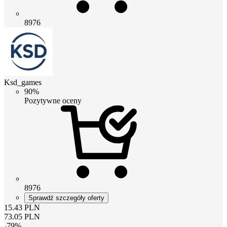
8976
Ksd_games
90%
Pozytywne oceny
8976
Sprawdź szczegóły oferty
15.43
PLN
73.05
PLN
-
79
%