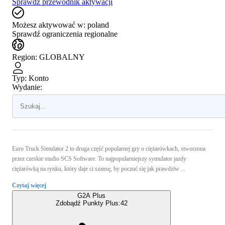
Sprawdź przewodnik aktywacji
Możesz aktywować w:
poland
Sprawdź ograniczenia regionalne
Region
:
GLOBALNY
Typ
:
Konto
Wydanie:
Euro Truck Simulator 2 to druga część popularnej gry o ciężarówkach, stworzona
przez czeskie studio SCS Software. To najpopularniejszy symulator jazdy
ciężarówką na rynku, który daje ci szansę, by poczuć się jak prawdziw ...
Czytaj więcej
G2A Plus
Zdobądź Punkty Plus:
42