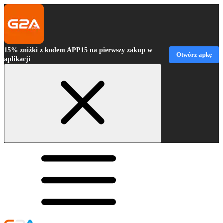
15% zniżki z kodem APP15 na pierwszy zakup w
Otwórz apkę
aplikacji