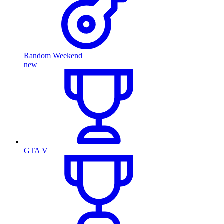
Random Weekend
new
GTA V