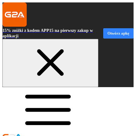
15% zniżki z kodem APP15 na pierwszy zakup w
Otwórz apkę
aplikacji