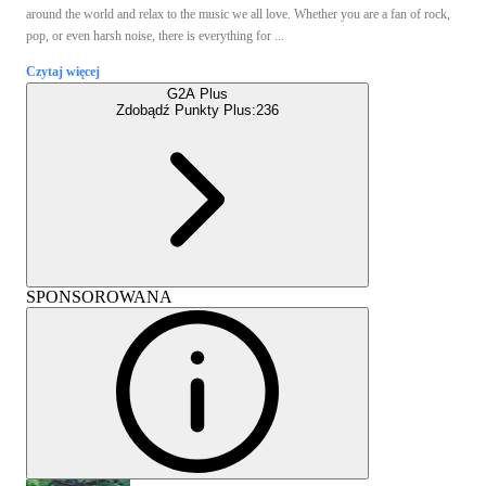
around the world and relax to the music we all love. Whether you are a fan of rock,
pop, or even harsh noise, there is everything for ...
Czytaj więcej
G2A Plus
Zdobądź Punkty Plus:
236
SPONSOROWANA