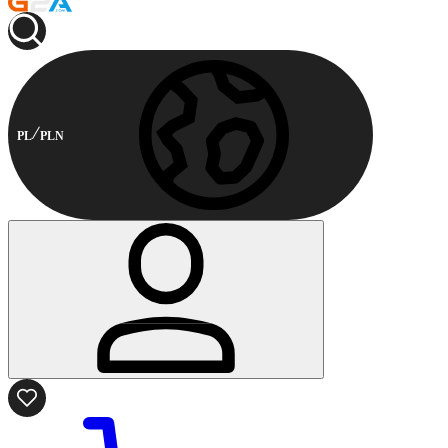
PL
PLN