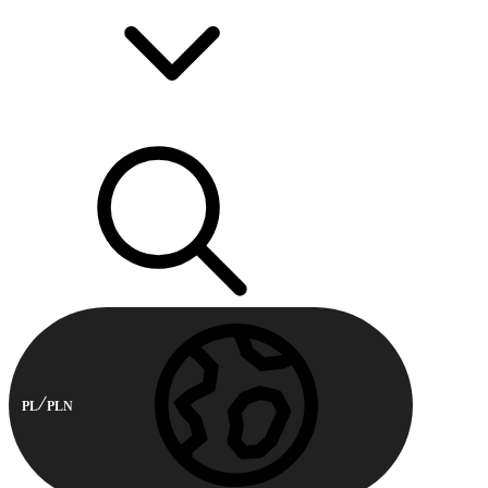
PL
PLN