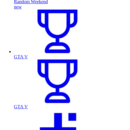
Random Weekend
new
GTA V
GTA V