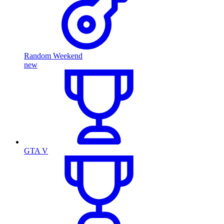
Random Weekend
new
GTA V