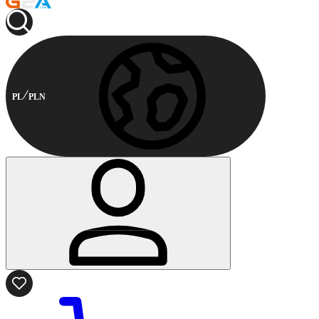
PL
PLN