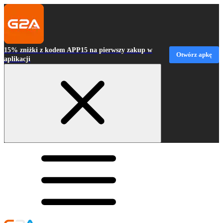
15% zniżki z kodem APP15 na pierwszy zakup w
Otwórz apkę
aplikacji