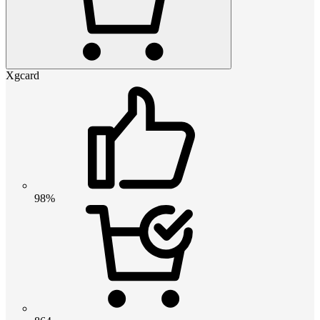
Xgcard
98%