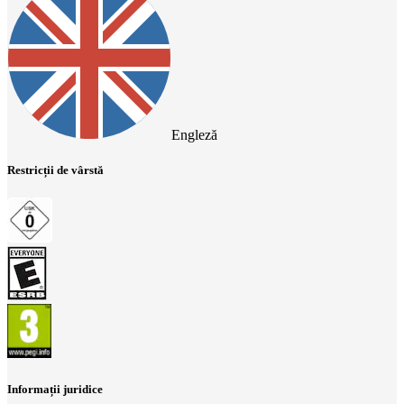
Engleză
Restricții de vârstă
Informații juridice