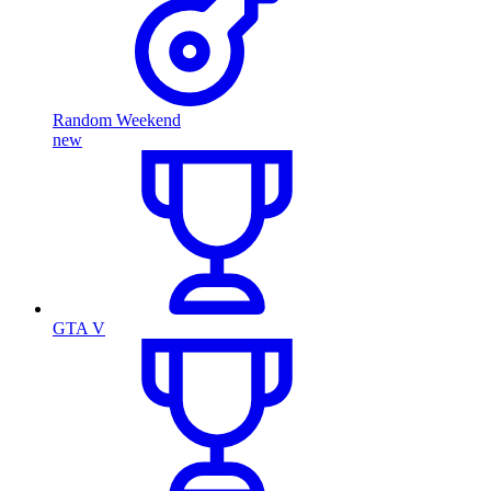
Random Weekend
new
GTA V