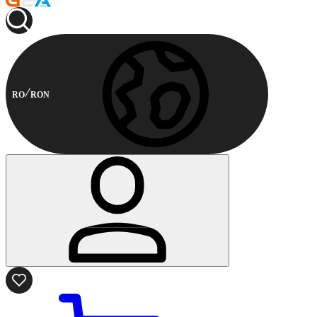
RO
RON