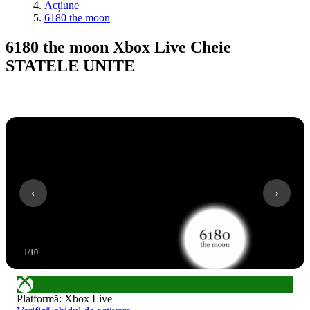
Acțiune
6180 the moon
6180 the moon Xbox Live Cheie
STATELE UNITE
1
/
10
Platformă
:
Xbox Live