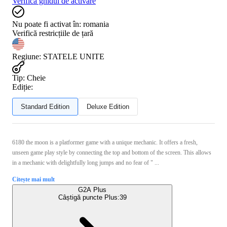
Verifică ghidul de activare
Nu poate fi activat în:
romania
Verifică restricțiile de țară
Regiune
:
STATELE UNITE
Tip
:
Cheie
Ediție:
Standard Edition
Deluxe Edition
6180 the moon is a platformer game with a unique mechanic. It offers a fresh,
unseen game play style by connecting the top and bottom of the screen. This allows
in a mechanic with delightfully long jumps and no fear of " ...
Citește mai mult
G2A Plus
Câștigă puncte Plus:
39