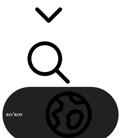
RO
RON