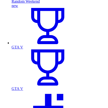
Random Weekend
new
GTA V
GTA V