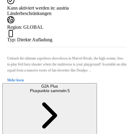
Kann aktiviert werden in:
austria
Länderbeschränkungen
Region
:
GLOBAL
Typ
:
Direkte Aufladung
Unleash the ultimate superhero showdown in Marvel Rivals, the high-octane, free-
to-play 6v6 hero shooter where the multiverse is your playground! Assemble an elite
squad from a massive roster of fan-favorites like Deadpo ...
Mehr lesen
G2A Plus
Pluspunkte sammeln:
5