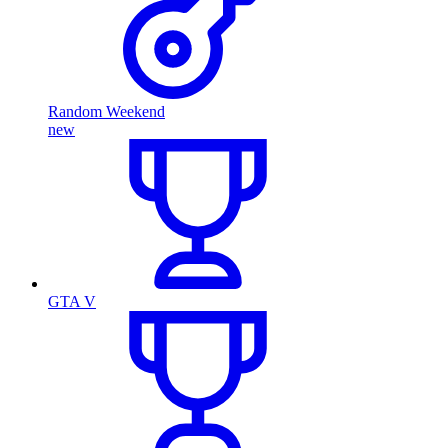
Random Weekend
new
GTA V