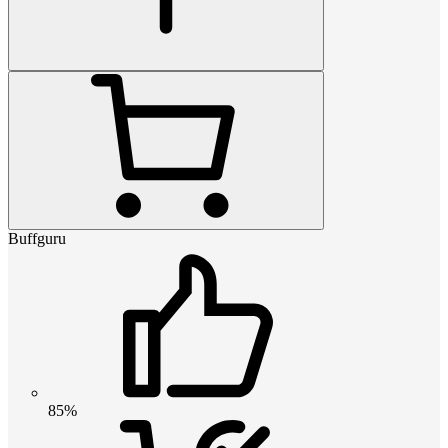
Buffguru
85%