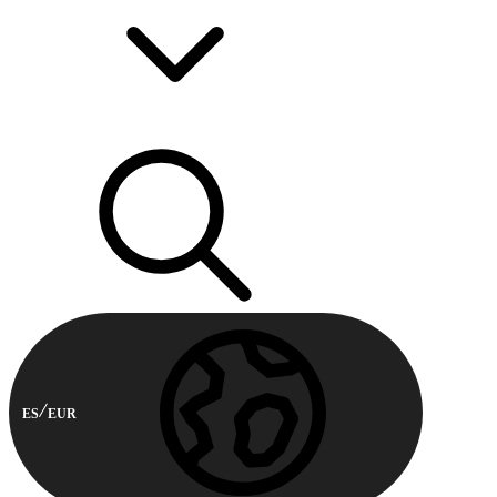
ES
EUR