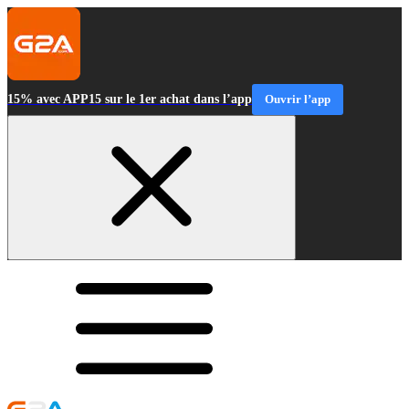
15% avec APP15 sur le 1er achat dans l’app
Ouvrir l’app