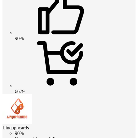
90%
6679
Linqappcards
90%