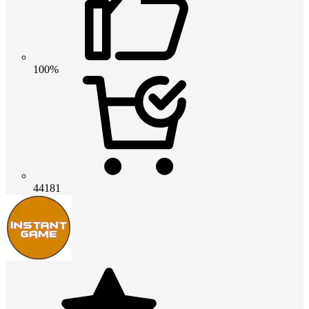
100%
44181