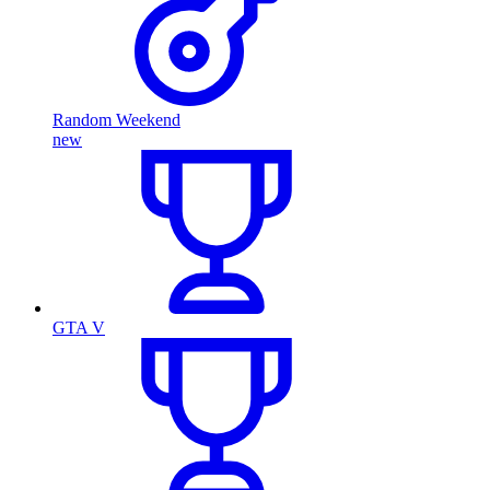
Random Weekend
new
GTA V