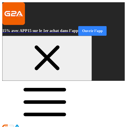
15% avec APP15 sur le 1er achat dans l’app
Ouvrir l’app