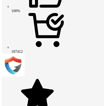
100%
187412