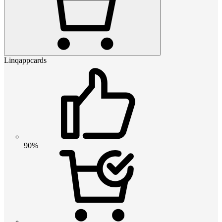
Linqappcards
90%