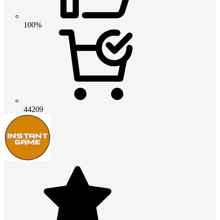
100%
44209