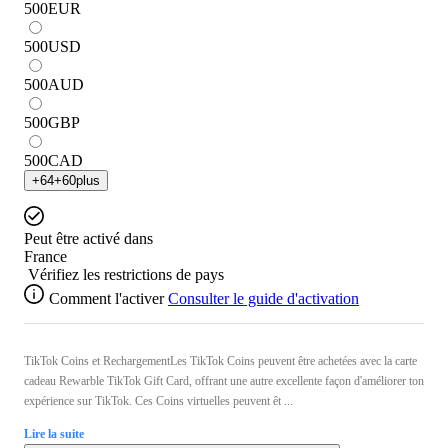
500
EUR
500
USD
500
AUD
500
GBP
500
CAD
+
64
+
60
plus
Peut être activé dans
France
Vérifiez les restrictions de pays
Comment l'activer
Consulter le guide d'activation
TikTok Coins et RechargementLes TikTok Coins peuvent être achetées avec la carte
cadeau Rewarble TikTok Gift Card, offrant une autre excellente façon d'améliorer ton
expérience sur TikTok. Ces Coins virtuelles peuvent êt ...
Lire la suite