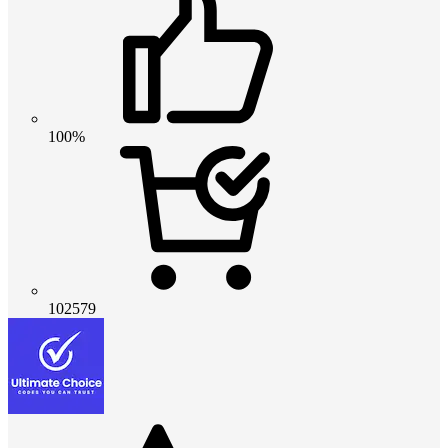
100%
102579