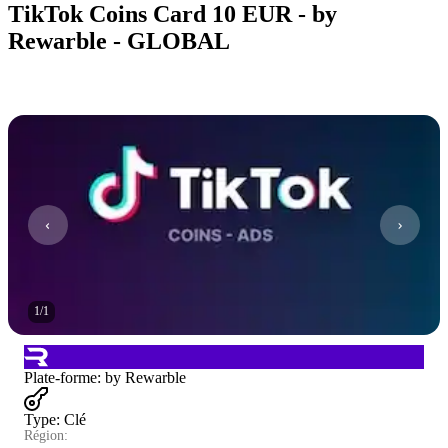
TikTok Coins Card 10 EUR - by
Rewarble - GLOBAL
1
/
1
Plate-forme
:
by Rewarble
Type
:
Clé
Région: