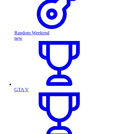
Random Weekend
new
GTA V