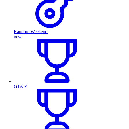
Random Weekend
new
GTA V