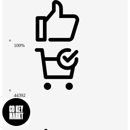
100%
44392