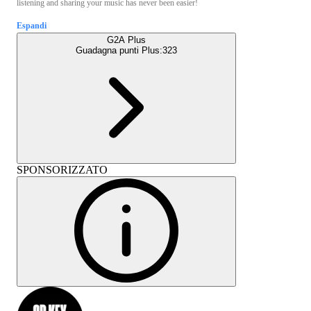
listening and sharing your music has never been easier!
Espandi
G2A Plus
Guadagna punti Plus:
323
SPONSORIZZATO