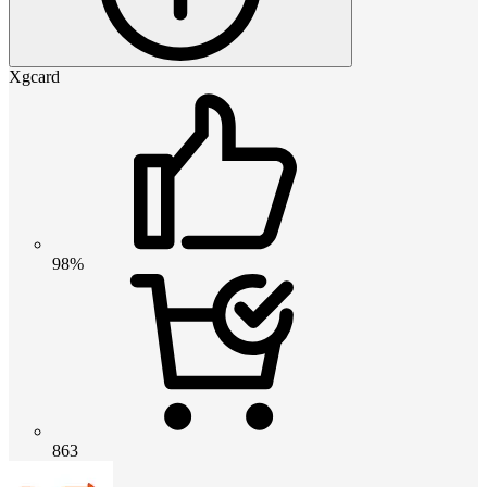
Xgcard
98%
863