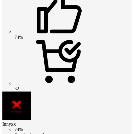
74%
32
Innyxx
74%